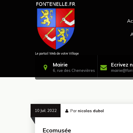
Aller
au
contenu
Ac
A
Le portail Web de votre Village
Mairie
Ecrivez 
6, rue des Chenevières
mairie@font
10 Juil, 2022
Par
nicolas dubol
Ecomusée