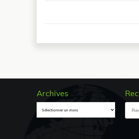
Archives
Rec
Archives
Recher
pour :