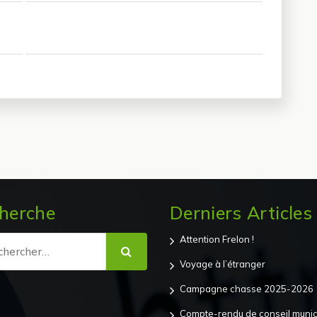
herche
Derniers Articles
che
Attention Frelon !
Voyage à l’étranger
Campagne chasse 2025-2026
Compte-rendu de conseil munici