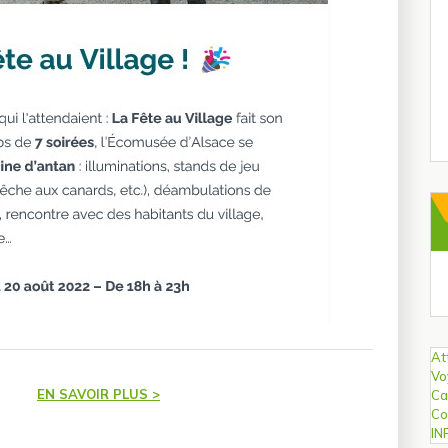
Ar
At
Vo
EN SAVOIR PLUS >
Ca
Co
IN