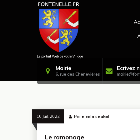
Aller
au
contenu
Ac
A
Le portail Web de votre Village
Mairie
Ecrivez 
6, rue des Chenevières
mairie@font
10 Juil, 2022
Par
nicolas dubol
Le ramonage