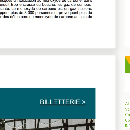
Ar
At
Vo
Ca
Co
IN